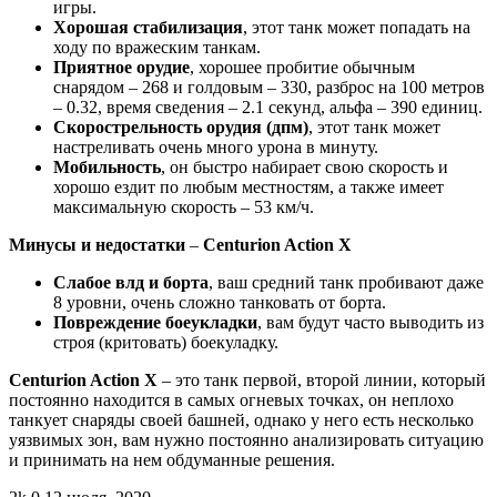
игры.
Хорошая стабилизация
, этот танк может попадать на
ходу по вражеским танкам.
Приятное орудие
, хорошее пробитие обычным
снарядом – 268 и голдовым – 330, разброс на 100 метров
– 0.32, время сведения – 2.1 секунд, альфа – 390 единиц.
Скорострельность орудия (дпм)
, этот танк может
настреливать очень много урона в минуту.
Мобильность
, он быстро набирает свою скорость и
хорошо ездит по любым местностям, а также имеет
максимальную скорость – 53 км/ч.
Минусы и недостатки
–
Centurion
Action
X
Слабое влд и борта
, ваш средний танк пробивают даже
8 уровни, очень сложно танковать от борта.
Повреждение боеукладки
, вам будут часто выводить из
строя (критовать) боекуладку.
Centurion
Action
X
– это танк первой, второй линии, который
постоянно находится в самых огневых точках, он неплохо
танкует снаряды своей башней, однако у него есть несколько
уязвимых зон, вам нужно постоянно анализировать ситуацию
и принимать на нем обдуманные решения.