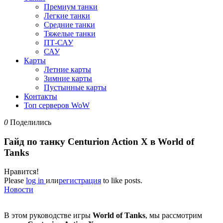
Премиум танки
Легкие танки
Средние танки
Тяжелые танки
ПТ-САУ
САУ
Карты
Летние карты
Зимние карты
Пустынные карты
Контакты
Топ серверов WoW
0
Поделились
Гайд по танку Centurion Action X в World of
Tanks
Нравится!
Please
log in
или
регистрация
to like posts.
Новости
В этом руководстве игры
World of Tanks
, мы рассмотрим