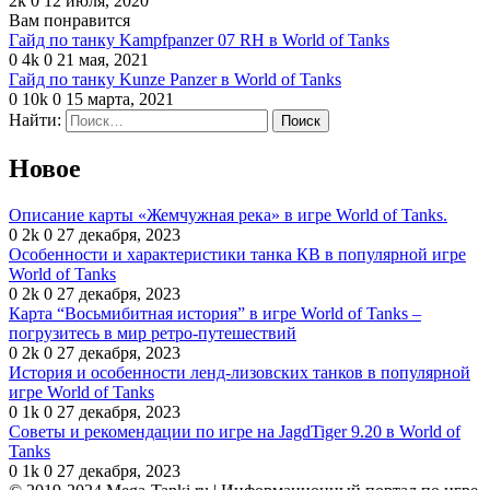
2k
0
12 июля, 2020
Вам понравится
Гайд по танку Kampfpanzer 07 RH в World of Tanks
0
4k
0
21 мая, 2021
Гайд по танку Kunze Panzer в World of Tanks
0
10k
0
15 марта, 2021
Найти:
Новое
Описание карты «Жемчужная река» в игре World of Tanks.
0
2k
0
27 декабря, 2023
Особенности и характеристики танка КВ в популярной игре
World of Tanks
0
2k
0
27 декабря, 2023
Карта “Восьмибитная история” в игре World of Tanks –
погрузитесь в мир ретро-путешествий
0
2k
0
27 декабря, 2023
История и особенности ленд-лизовских танков в популярной
игре World of Tanks
0
1k
0
27 декабря, 2023
Советы и рекомендации по игре на JagdTiger 9.20 в World of
Tanks
0
1k
0
27 декабря, 2023