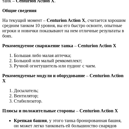
танк –
Centurion
Action
X
.
Общие сведения
На текущий момент –
Centurion
Action
X
, считается хорошим
средним танком 10 уровня, вы его быстро освоите, опытные
игроки и новички показывают на нем отличные результаты в
боях.
Рекомендуемое снаряжение танка
–
Centurion
Action
X
Большая либо малая аптечка;
Большой или малый ремкомплект;
Ручной огнетушитель или пудинг с чаем.
Рекомендуемые модули
и оборудование
–
Centurion
Action
X
Досылатель;
Вентилятор;
Стабилизатор.
Плюсы и положительные стороны
–
Centurion
Action
X
Крепкая башня
, у этого танка бронированная башня,
он может легко танковать ей большинство снарядов