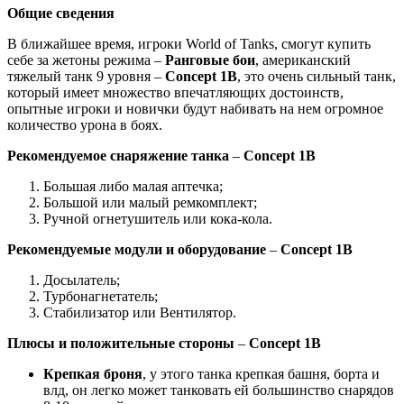
Общие сведения
В ближайшее время, игроки World of Tanks, смогут купить
себе за жетоны режима –
Ранговые бои
, американский
тяжелый танк 9 уровня –
Concept
1
B
, это очень сильный танк,
который имеет множество впечатляющих достоинств,
опытные игроки и новички будут набивать на нем огромное
количество урона в боях.
Рекомендуемое снаряжение танка
–
Concept
1
B
Большая либо малая аптечка;
Большой или малый ремкомплект;
Ручной огнетушитель или кока-кола.
Рекомендуемые модули
и оборудование
–
Concept
1
B
Досылатель;
Турбонагнетатель;
Стабилизатор или Вентилятор.
Плюсы и положительные стороны
–
Concept
1
B
Крепкая броня
, у этого танка крепкая башня, борта и
влд, он легко может танковать ей большинство снарядов