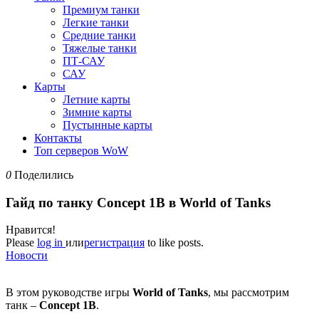
Премиум танки
Легкие танки
Средние танки
Тяжелые танки
ПТ-САУ
САУ
Карты
Летние карты
Зимние карты
Пустынные карты
Контакты
Топ серверов WoW
0
Поделились
Гайд по танку Concept 1B в World of Tanks
Нравится!
Please
log in
или
регистрация
to like posts.
Новости
В этом руководстве игры
World of Tanks
, мы рассмотрим
танк –
Concept
1
B
.