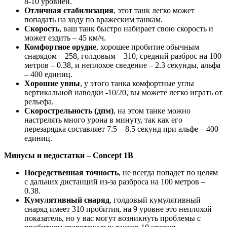
8-10 уровней.
Отличная стабилизация
, этот танк легко может
попадать на ходу по вражеским танкам.
Скорость
, ваш танк быстро набирает свою скорость и
может ездить – 45 км/ч.
Комфортное орудие
, хорошее пробитие обычным
снарядом – 258, голдовым – 310, средний разброс на 100
метров – 0.38, и неплохое сведение – 2.3 секунды, альфа
– 400 единиц.
Хорошие увны
, у этого танка комфортные углы
вертикальной наводки -10/20, вы можете легко играть от
рельефа.
Скорострельность (дпм)
, на этом танке можно
настрелять много урона в минуту, так как его
перезарядка составляет 7.5 – 8.5 секунд при альфе – 400
единиц.
Минусы и недостатки
–
Concept
1
B
Посредственная точность
, не всегда попадет по целям
с дальних дистанций из-за разброса на 100 метров –
0.38.
Кумулятивный снаряд
, голдовый кумулятивный
снаряд имеет 310 пробития, на 9 уровне это неплохой
показатель, но у вас могут возникнуть проблемы с