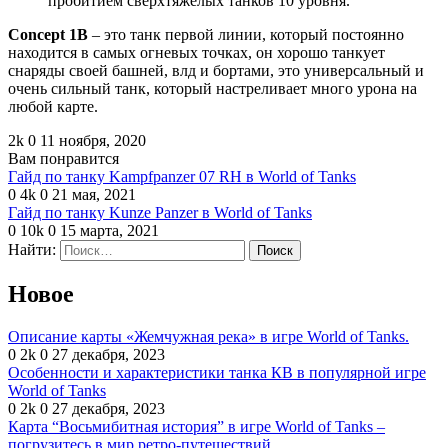
пробитием сверхтяжелых танков 10 уровня.
Concept
1
B
– это танк первой линии, который постоянно
находится в самых огневых точках, он хорошо танкует
снаряды своей башней, влд и бортами, это универсальный и
очень сильный танк, который настреливает много урона на
любой карте.
2k
0
11 ноября, 2020
Вам понравится
Гайд по танку Kampfpanzer 07 RH в World of Tanks
0
4k
0
21 мая, 2021
Гайд по танку Kunze Panzer в World of Tanks
0
10k
0
15 марта, 2021
Найти:
Новое
Описание карты «Жемчужная река» в игре World of Tanks.
0
2k
0
27 декабря, 2023
Особенности и характеристики танка КВ в популярной игре
World of Tanks
0
2k
0
27 декабря, 2023
Карта “Восьмибитная история” в игре World of Tanks –
погрузитесь в мир ретро-путешествий