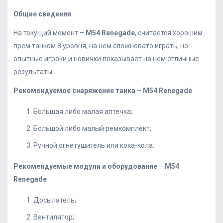
Общие сведения
На текущий момент –
M
54
Renegade
, считается хорошим
прем танком 8 уровня, на нем сложновато играть, но
опытные игроки и новички показывает на нем отличные
результаты.
Рекомендуемое снаряжение танка
–
M
54
Renegade
Большая либо малая аптечка;
Большой либо малый ремкомплект;
Ручной огнетушитель или кока-кола.
Рекомендуемые модули
и оборудование
–
M
54
Renegade
Досылатель;
Вентилятор;