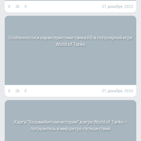
0
2k
0
27 декабря, 2023
Особенности и характеристики танка КВ в популярной игре
World of Tanks
0
2k
0
27 декабря, 2023
Карта “Восьмибитная история” в игре World of Tanks –
погрузитесь в мир ретро-путешествий