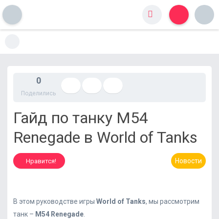
S
k
i
p
t
0
o
Поделились
c
o
Гайд по танку M54
n
t
Renegade в World of Tanks
e
n
t
Новости
Нравится!
В этом руководстве игры
World of Tanks
, мы рассмотрим
танк –
M
54
Renegade
.