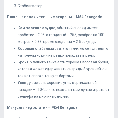
Стабилизатор.
Плюсы и положительные стороны
–
M
54
Renegade
Комфортное орудие
, обычный снаряд имеет
пробитие – 226, а голдовый – 255, разброс на 100
метров – 0.38, время сведения – 2.5 секунды.
Хорошая стабилизация
, этот танк может стрелять
на полном ходу и не редко попадать в цели.
Броня
, у вашего танка есть хорошая лобовая броня,
которая может сдерживать снаряды 8 уровней, он
также неплохо танкует бортами.
Увны
, у вас есть хорошие углы вертикальной
наводки – -10/20, что позволит вам лучше играть от
рельефа на многих позициях.
Минусы и недостатки
–
M
54
Renegade