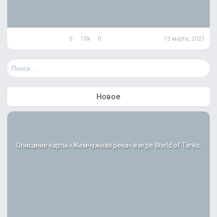
0
10k
0
15 марта, 2021
Н
а
й
т
Новое
и
:
Описание карты «Жемчужная река» в игре World of Tanks.