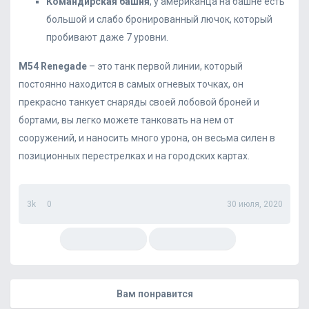
Командирская башня
, у американца на башне есть
большой и слабо бронированный лючок, который
пробивают даже 7 уровни.
M
54
Renegade
– это танк первой линии, который
постоянно находится в самых огневых точках, он
прекрасно танкует снаряды своей лобовой броней и
бортами, вы легко можете танковать на нем от
сооружений, и наносить много урона, он весьма силен в
позиционных перестрелках и на городских картах.
3k
0
30 июля, 2020
Вам понравится