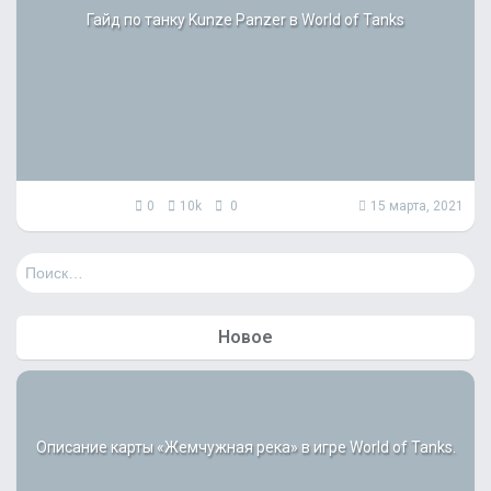
Гайд по танку Kunze Panzer в World of Tanks
0
10k
0
15 марта, 2021
Н
а
й
т
Новое
и
:
Описание карты «Жемчужная река» в игре World of Tanks.