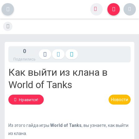
S
k
i
p
t
0
o
Поделились
c
o
Как выйти из клана в
n
t
World of Tanks
e
n
Новости
t
Нравится!
Из этого гайда игры
World of Tanks
, вы узнаете, как выйти
из клана.