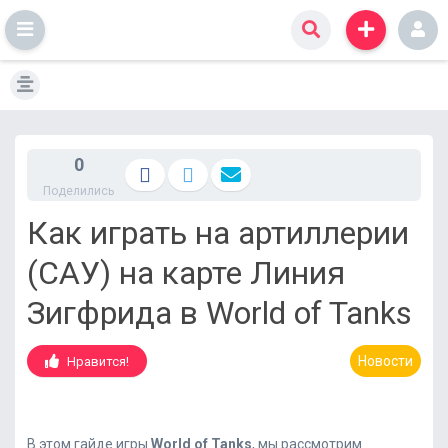
S
k
i
p
t
0
o
Поделились
c
o
Как играть на артиллерии
n
t
(САУ) на карте Линия
e
n
Зигфрида в World of Tanks
t
Новости
Нравится!
В этом гайде игры
World of Tanks
, мы рассмотрим