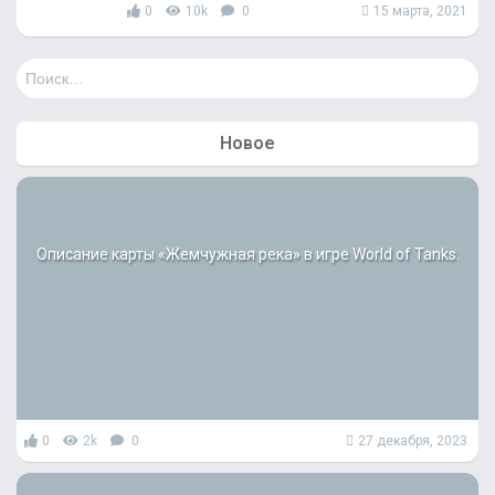
0
10k
0
15 марта, 2021
Н
а
й
т
Новое
и
:
Описание карты «Жемчужная река» в игре World of Tanks.
0
2k
0
27 декабря, 2023