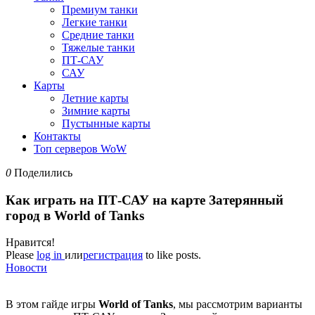
Премиум танки
Легкие танки
Средние танки
Тяжелые танки
ПТ-САУ
САУ
Карты
Летние карты
Зимние карты
Пустынные карты
Контакты
Топ серверов WoW
0
Поделились
Как играть на ПТ-САУ на карте Затерянный
город в World of Tanks
Нравится!
Please
log in
или
регистрация
to like posts.
Новости
В этом гайде игры
World of Tanks
, мы рассмотрим варианты