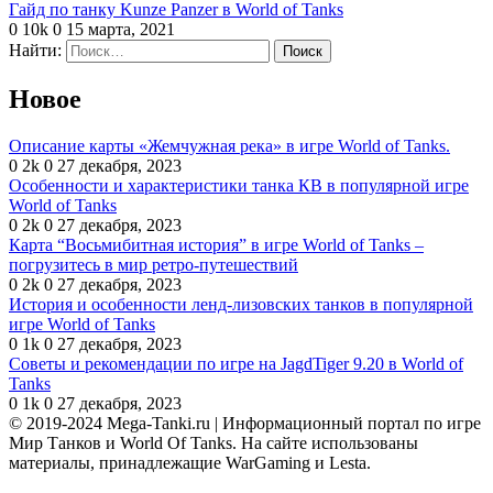
Гайд по танку Kunze Panzer в World of Tanks
0
10k
0
15 марта, 2021
Найти:
Новое
Описание карты «Жемчужная река» в игре World of Tanks.
0
2k
0
27 декабря, 2023
Особенности и характеристики танка КВ в популярной игре
World of Tanks
0
2k
0
27 декабря, 2023
Карта “Восьмибитная история” в игре World of Tanks –
погрузитесь в мир ретро-путешествий
0
2k
0
27 декабря, 2023
История и особенности ленд-лизовских танков в популярной
игре World of Tanks
0
1k
0
27 декабря, 2023
Советы и рекомендации по игре на JagdTiger 9.20 в World of
Tanks
0
1k
0
27 декабря, 2023
© 2019-2024 Mega-Tanki.ru | Информационный портал по игре
Мир Танков и World Of Tanks. На сайте использованы
материалы, принадлежащие WarGaming и Lesta.