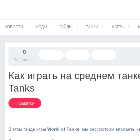
S
НОВОСТИ
МОДЫ
ГАЙДЫ
ТАНКИ
КАРТЫ
k
i
p
t
0
o
Поделились
c
o
Как играть на среднем танке
n
t
Tanks
e
n
t
Нравится!
В этом гайде игры
World of Tanks
, мы рассмотрим варианты ка