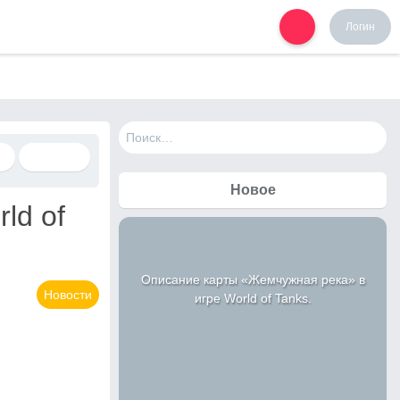
Логин
Н
а
й
т
Новое
и
ld of
:
Описание карты «Жемчужная река» в
Новости
игре World of Tanks.