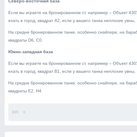
Северо-восточная база
Если вы играете на бронированном ст, например – Объект 430
ехать в город, квадрат A2, если у вашего танка неплохие увны
На средне бронированном танке, особенно снайпере, на бараба
квадраты D6, C0.
Южно-западная база
Если вы играете на бронированном ст, например – Объект 430
ехать в город, квадрат B1, если у вашего танка неплохие увны
На средне бронированном танке, особенно снайпере, на бараба
квадраты E2, H4.
835
0