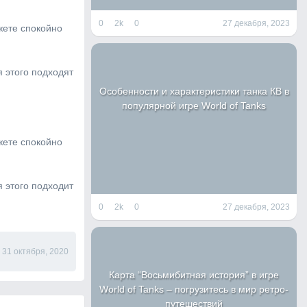
0
2k
0
27 декабря, 2023
жете спокойно
я этого подходят
Особенности и характеристики танка КВ в
популярной игре World of Tanks
жете спокойно
я этого подходит
0
2k
0
27 декабря, 2023
31 октября, 2020
Карта “Восьмибитная история” в игре
World of Tanks – погрузитесь в мир ретро-
путешествий