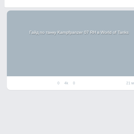
Гайд по танку Kampfpanzer 07 RH в World of Tanks
0
4k
0
21 м