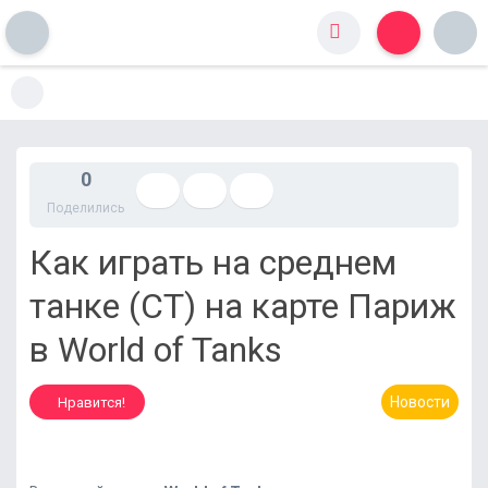
S
k
i
p
t
0
o
Поделились
c
o
Как играть на среднем
n
t
танке (СТ) на карте Париж
e
n
в World of Tanks
t
Новости
Нравится!