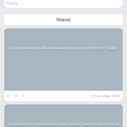
Н
а
й
т
Новое
и
:
Описание карты «Жемчужная река» в игре World of Tanks.
0
2k
0
27 декабря, 2023
Особенности и характеристики танка КВ в популярной игре