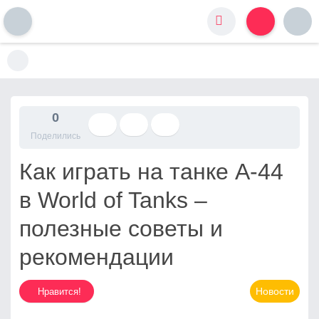
S
k
i
p
t
0
o
Поделились
c
o
Как играть на танке А-44
n
t
в World of Tanks –
e
n
полезные советы и
t
рекомендации
Новости
Нравится!