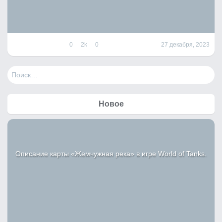
0
2k
0
27 декабря, 2023
Н
а
й
т
Новое
и
:
Описание карты «Жемчужная река» в игре World of Tanks.