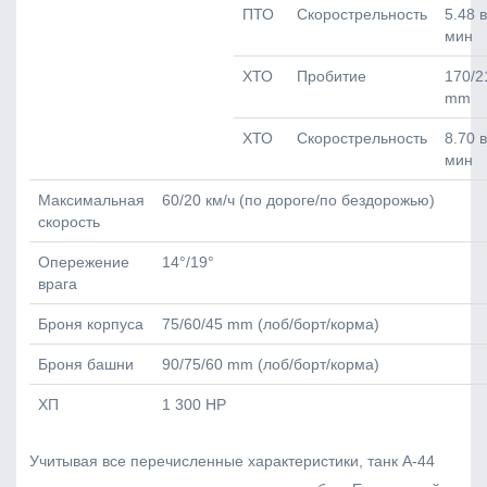
ПТО
Скорострельность
5.48 в
мин
ХТО
Пробитие
170/2
mm
ХТО
Скорострельность
8.70 в
мин
Максимальная
60/20 км/ч (по дороге/по бездорожью)
скорость
Опережение
14°/19°
врага
Броня корпуса
75/60/45 mm (лоб/борт/корма)
Броня башни
90/75/60 mm (лоб/борт/корма)
ХП
1 300 HP
Учитывая все перечисленные характеристики, танк А-44