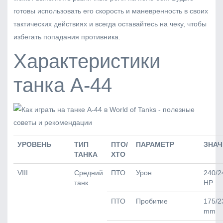
готовы использовать его скорость и маневренность в своих
тактических действиях и всегда оставайтесь на чеку, чтобы
избегать попадания противника.
Характеристики
танка А-44
УРОВЕНЬ
ТИП
ПТО/
ПАРАМЕТР
ЗНАЧ
ТАНКА
ХТО
VIII
Средний
ПТО
Урон
240/2
танк
HP
ПТО
Пробитие
175/2
mm