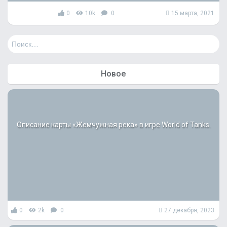
0
10k
0
15 марта, 2021
Н
а
й
т
Новое
и
:
Описание карты «Жемчужная река» в игре World of Tanks.
0
2k
0
27 декабря, 2023