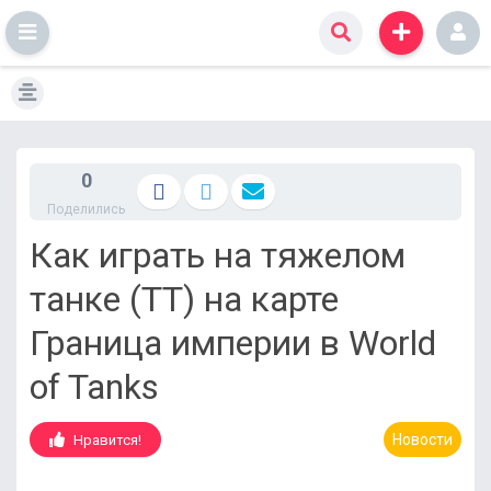
S
k
i
p
t
0
o
Поделились
c
o
Как играть на тяжелом
n
t
танке (ТТ) на карте
e
n
Граница империи в World
t
of Tanks
Новости
Нравится!