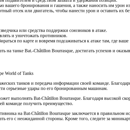
ым подавителем и средством захвата и удержания позиций.
ю вашего бронирования и гашения, а также наносить им урон и
тный отсек или двигатель, чтобы нанести урон и оставить их б
разведчика или средства поддержки союзников в атаке.
влять и уничтожать противников.
ираться по карте и вовремя подсаживаться к атаке там, где ваш
 на танке Bat.-Châtillon Bourrasque, достигать успехов и оказы
жеских танков и передача информации своей команде. Благодаря 
сти серьезные удары по его бронированным машинам.
жет выполнять Bat-Châtillon Bourrasque. Благодаря высокой ско
оей команде получить преимущество.
тивника на Bat-Châtillon Bourrasque заключается в правильном
вать его с неожиданной стороны. Кроме того, следите за миник