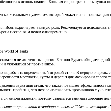
собенности в использовании. Большая скорострельность пушки п
щен коаксиальным пулеметом, который может использоваться для 
lon Bourrasque играет важную роль. Рекомендуется использовать
урона нескольким целям одновременно.
ставаться незамеченным врагом. Баттлон Бураск обладает одной 
и и уклоняться от противников.
о выработать определенный игровой стиль. В первую очередь, с
неровности местности, кусты и деревья для маскировки своего т
одавления звука двигателя, что также повышает эффективность м
ьность пробития, что позволит атаковать противников с укрыти
 при неподвижности, поэтому старайтесь занимать хорошие пози
вышена при наличии командира с навыком “Умение маскировки