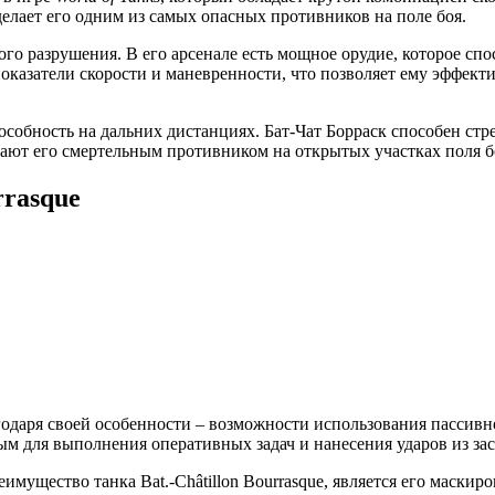
елает его одним из самых опасных противников на поле боя.
вого разрушения. В его арсенале есть мощное орудие, которое 
оказатели скорости и маневренности, что позволяет ему эффект
пособность на дальних дистанциях. Бат-Чат Борраск способен ст
лают его смертельным противником на открытых участках поля б
rrasque
агодаря своей особенности – возможности использования пассив
ным для выполнения оперативных задач и нанесения ударов из за
ущество танка Bat.-Châtillon Bourrasque, является его маскиро