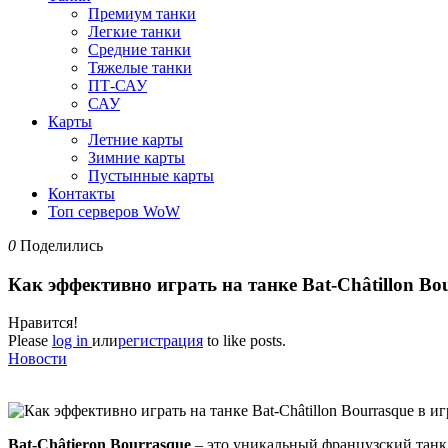
Премиум танки
Легкие танки
Средние танки
Тяжелые танки
ПТ-САУ
САУ
Карты
Летние карты
Зимние карты
Пустынные карты
Контакты
Топ серверов WoW
0
Поделились
Как эффективно играть на танке Bat-Châtillon Bou
Нравится!
Please
log in
или
регистрация
to like posts.
Новости
Bat-Châtieron Bourrasque
– это уникальный французский танк