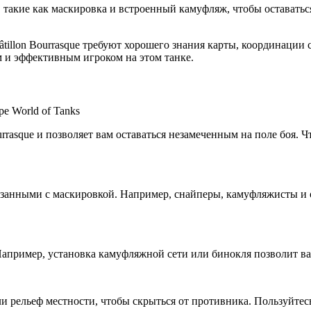
, такие как маскировка и встроенный камуфляж, чтобы остават
âtillon Bourrasque требуют хорошего знания карты, координации
м и эффективным игроком на этом танке.
rrasque и позволяет вам оставаться незамеченным на поле боя. 
вязанными с маскировкой. Например, снайперы, камуфляжисты и
апример, установка камуфляжной сети или бинокля позволит вам
и рельеф местности, чтобы скрыться от противника. Пользуйтес