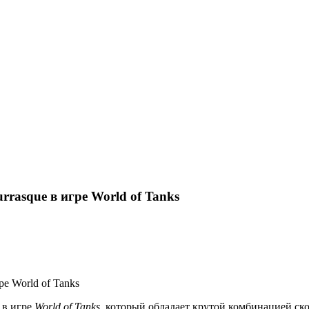
rrasque в игре World of Tanks
 в игре
World of Tanks
, который обладает крутой комбинацией ск