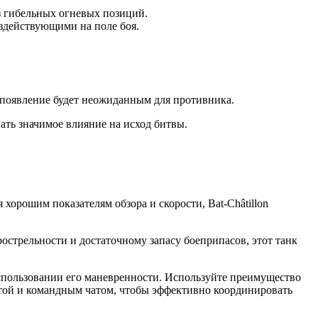
з гибельных огневых позиций.
ездействующими на поле боя.
е появление будет неожиданным для противника.
вать значимое влияние на исход битвы.
хорошим показателям обзора и скорости, Bat-Châtillon
рострельности и достаточному запасу боеприпасов, этот танк
 использовании его маневренности. Используйте преимущество
артой и командным чатом, чтобы эффективно координировать