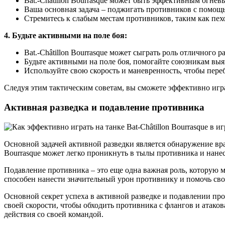
Bat.-Châtillon Bourrasque может быть эффективным огнев
Ваша основная задача – поджигать противников с помощь
Стремитесь к слабым местам противников, таким как пехо
4. Будьте активными на поле боя:
Bat.-Châtillon Bourrasque может сыграть роль отличного 
Будьте активными на поле боя, помогайте союзникам выя
Используйте свою скорость и маневренность, чтобы переб
Следуя этим тактическим советам, вы сможете эффективно играть
Активная разведка и подавление противника
Основной задачей активной разведки является обнаружение вра
Bourrasque может легко проникнуть в тылы противника и нане
Подавление противника – это еще одна важная роль, которую мо
способен нанести значительный урон противнику и помочь св
Основной секрет успеха в активной разведке и подавлении про
своей скорости, чтобы обходить противника с флангов и атако
действия со своей командой.