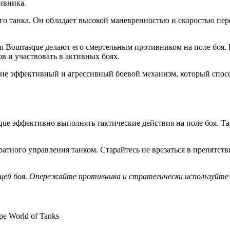
ивника.
о танка. Он обладает высокой маневренностью и скоростью пере
lon Bourrasque делают его смертельным противником на поле боя
в и участвовать в активных боях.
райне эффективный и агрессивный боевой механизм, который спос
sque эффективно выполнять тактические действия на поле боя. Т
уратного управления танком. Старайтесь не врезаться в препятс
ей боя. Опережайте противника и стратегически используйте с