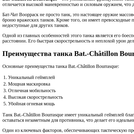
отличается высокой маневренностью и силовым оружием, что д
Бат-Чат Boорраск не просто танк, это настоящее оружие массо
броню вражеских танков. Кроме того, он имеет превосходные п
недоступные для других танков.
Одной из главных особенностей этого танка является его боес
расстоянии. Его быстрая скорострельность и неплохой урон де
Преимущества танка Bat.-Châtillon Bou
Основные преимущества танка Bat.-Châtillon Bourrasque:
1.
Уникальный геймплей
2.
Мощная маскировка
3.
Отличная мобильность
4.
Высокая скорострельность
5.
Убойная огневая мощь
Танк Bat.-Châtillon Bourrasque имеет уникальный геймплей бл
оставаться незаметным для противника, что делает его идеаль
Один из ключевых факторов, обеспечивающих тактическую преим