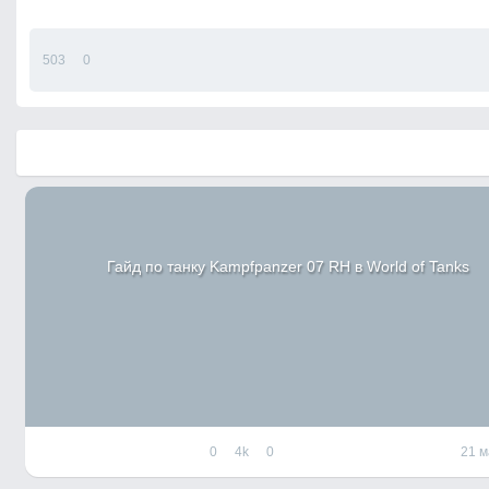
503
0
Гайд по танку Kampfpanzer 07 RH в World of Tanks
0
4k
0
21 м