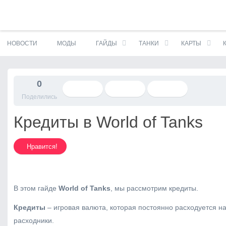
S
НОВОСТИ
МОДЫ
ГАЙДЫ
ТАНКИ
КАРТЫ
k
i
p
t
0
o
Поделились
c
o
Кредиты в World of Tanks
n
t
e
Нравится!
n
t
В этом гайде
World
of
Tanks
, мы рассмотрим кредиты.
Кредиты
– игровая валюта, которая постоянно расходуется на
расходники.