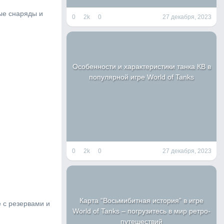
вые снаряды и
0
2k
0
27 декабря, 2023
Особенности и характеристики танка КВ в
популярной игре World of Tanks
0
2k
0
27 декабря, 2023
Карта “Восьмибитная история” в игре
 с резервами и
World of Tanks – погрузитесь в мир ретро-
путешествий