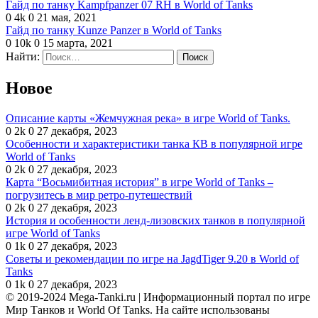
Гайд по танку Kampfpanzer 07 RH в World of Tanks
0
4k
0
21 мая, 2021
Гайд по танку Kunze Panzer в World of Tanks
0
10k
0
15 марта, 2021
Найти:
Новое
Описание карты «Жемчужная река» в игре World of Tanks.
0
2k
0
27 декабря, 2023
Особенности и характеристики танка КВ в популярной игре
World of Tanks
0
2k
0
27 декабря, 2023
Карта “Восьмибитная история” в игре World of Tanks –
погрузитесь в мир ретро-путешествий
0
2k
0
27 декабря, 2023
История и особенности ленд-лизовских танков в популярной
игре World of Tanks
0
1k
0
27 декабря, 2023
Советы и рекомендации по игре на JagdTiger 9.20 в World of
Tanks
0
1k
0
27 декабря, 2023
© 2019-2024 Mega-Tanki.ru | Информационный портал по игре
Мир Танков и World Of Tanks. На сайте использованы