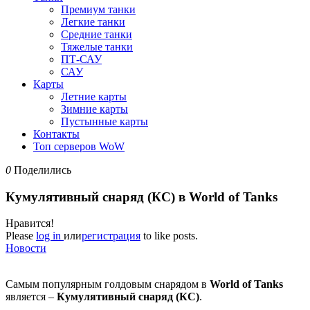
Премиум танки
Легкие танки
Средние танки
Тяжелые танки
ПТ-САУ
САУ
Карты
Летние карты
Зимние карты
Пустынные карты
Контакты
Топ серверов WoW
0
Поделились
Кумулятивный снаряд (КС) в World of Tanks
Нравится!
Please
log in
или
регистрация
to like posts.
Новости
Самым популярным голдовым снарядом в
World
of
Tanks
является –
Кумулятивный снаряд
(КС)
.