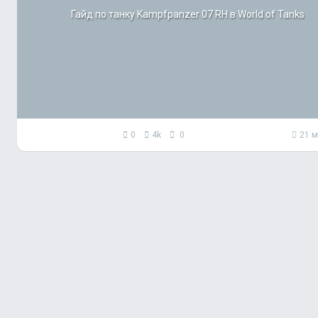
Гайд по танку Kampfpanzer 07 RH в World of Tanks
0
4k
0
21 м