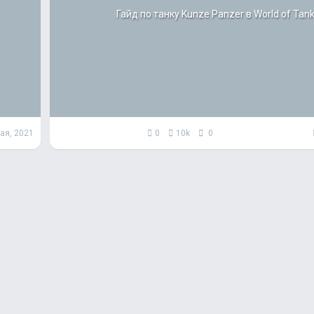
Гайд по танку Kunze Panzer в World of Tan
ая, 2021
0
10k
0