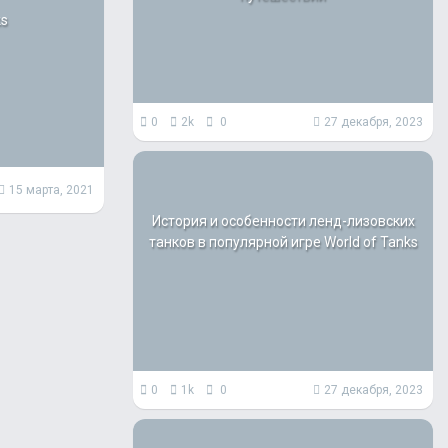
ks
0
2k
0
27 декабря, 2023
15 марта, 2021
История и особенности ленд-лизовских
танков в популярной игре World of Tanks
0
1k
0
27 декабря, 2023