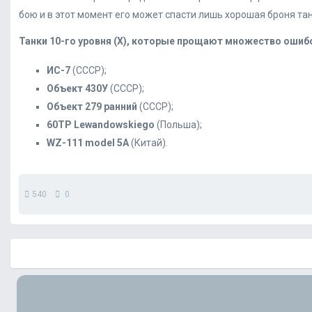
бою и в этот момент его может спасти лишь хорошая броня тан
Танки 10-го уровня (Х), которые прощают множество ошиб
ИС-7
(СССР);
Объект 430У
(СССР);
Объект 279 ранний
(СССР);
60TP Lewandowskiego
(Польша);
WZ-111 model 5A
(Китай).
540
0