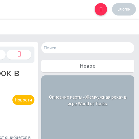
Логин
Н
а
й
т
Новое
ок в
и
:
Описание карты «Жемчужная река» в
Новости
игре World of Tanks.
ст ошибается в