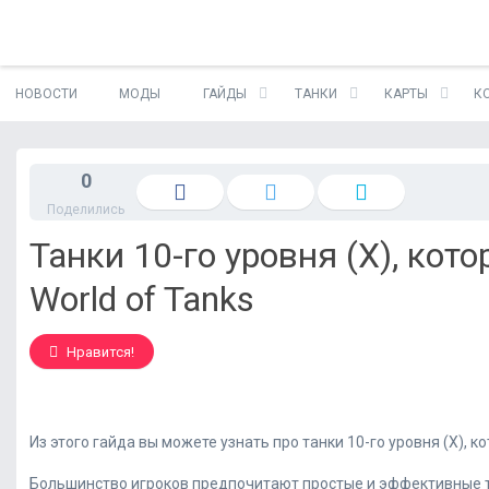
S
НОВОСТИ
МОДЫ
ГАЙДЫ
ТАНКИ
КАРТЫ
К
k
i
p
t
0
o
Поделились
c
o
Танки 10-го уровня (Х), ко
n
t
World of Tanks
e
n
t
Нравится!
Из этого гайда вы можете узнать про танки 10-го уровня (Х)
Большинство игроков предпочитают простые и эффективные та