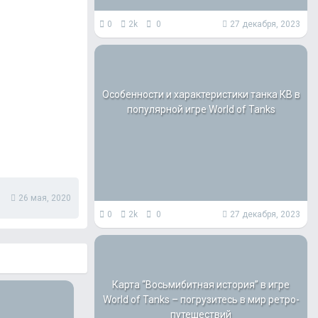
0
2k
0
27 декабря, 2023
Особенности и характеристики танка КВ в
популярной игре World of Tanks
26 мая, 2020
0
2k
0
27 декабря, 2023
Карта “Восьмибитная история” в игре
World of Tanks – погрузитесь в мир ретро-
путешествий