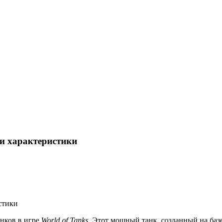
 и характеристики
анков в игре
World of Tanks
. Этот мощный танк, созданный на баз