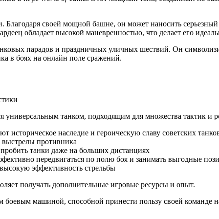
. Благодаря своей мощной башне, он может наносить серьезный 
ардеец обладает высокой маневренностью, что делает его идеал
анковых парадов и праздничных уличных шествий. Он символизир
ка в боях на онлайн поле сражений.
я универсальным танком, подходящим для множества тактик и ро
т историческое наследие и героическую славу советских танко
е выстрелы противника
 пробить танки даже на больших дистанциях
фективно передвигаться по полю боя и занимать выгодные поз
 высокую эффективность стрельбы
воляет получать дополнительные игровые ресурсы и опыт.
 боевым машиной, способной принести пользу своей команде на 