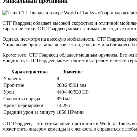
Уникальный противник
СТГ Гвардеец обладает высокой скоростью и отличной мобильн
характеристике, СТГ Гвардеец может занимать выгодные позиц
Однако, несмотря на высокую мобильность, СТГ Гвардеец име
Уникальная броня танка делает его идеальным для ближнего бо
Кроме того, СТГ Гвардеец обладает мощным оружием. Его осно
мощности, СТГ Гвардеец может одним выстрелом нанести серье
Характеристика
Значение
Уровень
8
Пробитие
208/245/61 мм
Урон
440/440/530 HP
Скорость снаряда
850 м/с
Время перезарядки
14.29 с
Средний урон за минуту
1856 HP/мин
СТГ Гвардеец – это уникальный противник в World of Tanks, к
может стать лидером команды и с легкостью справиться с любы