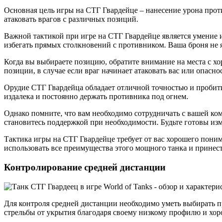
Основная цель игры на СТГ Гвардейце – нанесение урона прот
атаковать врагов с различных позиций.
Важной тактикой при игре на СТГ Гвардейце является умение 
избегать прямых столкновений с противником. Ваша броня не я
Когда вы выбираете позицию, обратите внимание на места с х
позиции, в случае если враг начинает атаковать вас или опасн
Орудие СТГ Гвардейца обладает отличной точностью и пробити
издалека и постоянно держать противника под огнем.
Однако помните, что вам необходимо сотрудничать с вашей ко
становитесь поддержкой при необходимости. Будьте готовы из
Тактика игры на СТГ Гвардейце требует от вас хорошего пон
использовать все преимущества этого мощного танка и принест
Контролирование средней дистанции
Для контроля средней дистанции необходимо уметь выбирать п
стрельбы от укрытия благодаря своему низкому профилю и хор