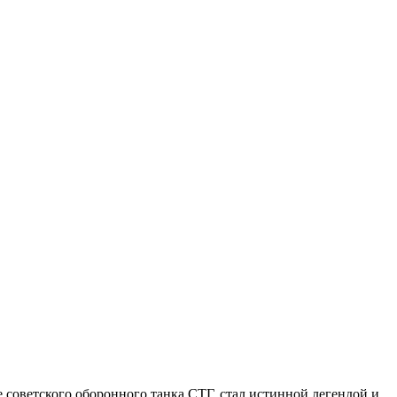
е советского оборонного танка СТГ, стал истинной легендой и