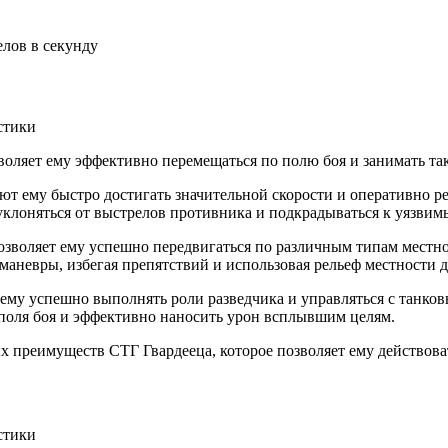
елов в секунду
воляет ему эффективно перемещаться по полю боя и занимать т
ют ему быстро достигать значительной скорости и оперативно ре
уклоняться от выстрелов противника и подкрадываться к уязвим
зволяет ему успешно передвигаться по различным типам местнос
маневры, избегая препятствий и использовая рельеф местности 
 ему успешно выполнять роли разведчика и управляться с танко
 поля боя и эффективно наносить урон всплывшим целям.
х преимуществ СТГ Гвардееца, которое позволяет ему действоват