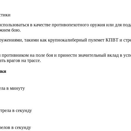
пользоваться в качестве противопехотного оружия или для под
ижнем бою.
оружениями, такими как крупнокалиберный пулемет КПВТ и стр
м противником на поле боя и принести значительный вклад в ус
ть врагов на трассе.
ики
ела в минуту
трела в секунду
релов в секунду