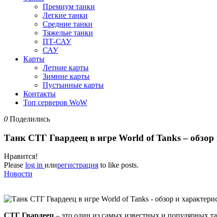
Премиум танки
Легкие танки
Средние танки
Тяжелые танки
ПТ-САУ
САУ
Карты
Летние карты
Зимние карты
Пустынные карты
Контакты
Топ серверов WoW
0
Поделились
Танк СТГ Гвардеец в игре World of Tanks – обзор
Нравится!
Please
log in
или
регистрация
to like posts.
Новости
СТГ Гвардеец
– это один из самых известных и популярных т