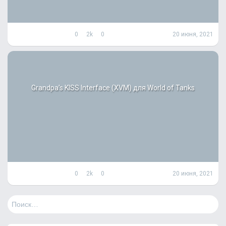
0
2k
0
20 июня, 2021
Grandpa’s KISS Interface (XVM) для World of Tanks
0
2k
0
20 июня, 2021
Н
а
й