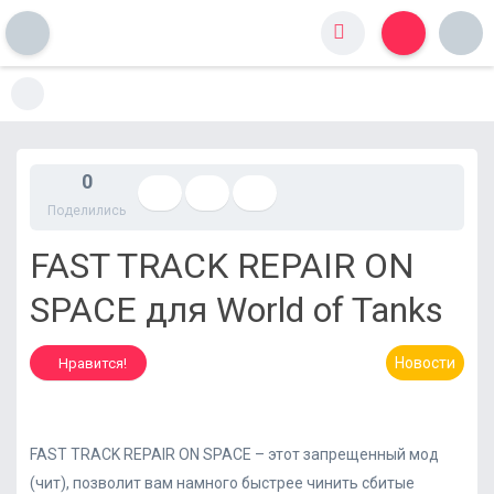
S
k
i
p
t
0
o
Поделились
c
o
FAST TRACK REPAIR ON
n
t
SPACE для World of Tanks
e
n
t
Новости
Нравится!
FAST TRACK REPAIR ON SPACE – этот запрещенный мод
(чит), позволит вам намного быстрее чинить сбитые