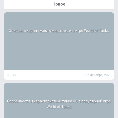
т
Новое
и
:
Описание карты «Жемчужная река» в игре World of Tanks.
0
2k
0
27 декабря, 2023
Особенности и характеристики танка КВ в популярной игре
World of Tanks