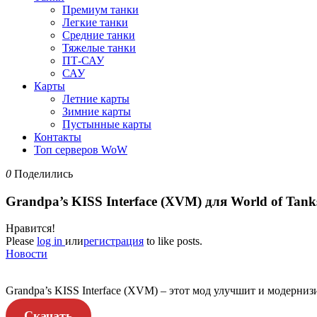
Премиум танки
Легкие танки
Средние танки
Тяжелые танки
ПТ-САУ
САУ
Карты
Летние карты
Зимние карты
Пустынные карты
Контакты
Топ серверов WoW
0
Поделились
Grandpa’s KISS Interface (XVM) для World of Tank
Нравится!
Please
log in
или
регистрация
to like posts.
Новости
Grandpa’s KISS Interface (XVM) – этот мод улучшит и модерниз
Скачать