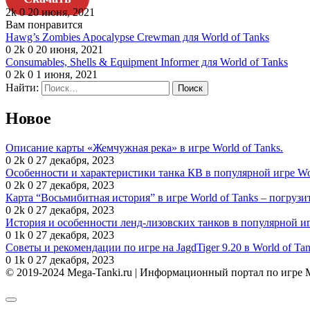
2k
0
20 июня, 2021
Вам понравится
Hawg’s Zombies Apocalypse Crewman для World of Tanks
0
2k
0
20 июня, 2021
Consumables, Shells & Equipment Informer для World of Tanks
0
2k
0
1 июня, 2021
Найти:
Новое
Описание карты «Жемчужная река» в игре World of Tanks.
0
2k
0
27 декабря, 2023
Особенности и характеристики танка КВ в популярной игре Wor
0
2k
0
27 декабря, 2023
Карта “Восьмибитная история” в игре World of Tanks – погрузи
0
2k
0
27 декабря, 2023
История и особенности ленд-лизовских танков в популярной иг
0
1k
0
27 декабря, 2023
Советы и рекомендации по игре на JagdTiger 9.20 в World of Ta
0
1k
0
27 декабря, 2023
© 2019-2024 Mega-Tanki.ru | Информационный портал по игре 