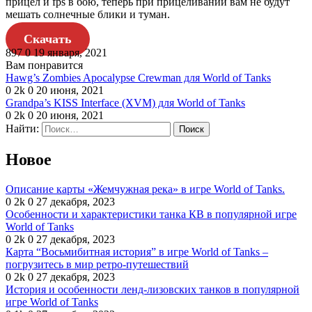
прицел и fps в бою, теперь при прицеливании вам не будут
мешать солнечные блики и туман.
Скачать
897
0
19 января, 2021
Вам понравится
Hawg’s Zombies Apocalypse Crewman для World of Tanks
0
2k
0
20 июня, 2021
Grandpa’s KISS Interface (XVM) для World of Tanks
0
2k
0
20 июня, 2021
Найти:
Новое
Описание карты «Жемчужная река» в игре World of Tanks.
0
2k
0
27 декабря, 2023
Особенности и характеристики танка КВ в популярной игре
World of Tanks
0
2k
0
27 декабря, 2023
Карта “Восьмибитная история” в игре World of Tanks –
погрузитесь в мир ретро-путешествий
0
2k
0
27 декабря, 2023
История и особенности ленд-лизовских танков в популярной
игре World of Tanks