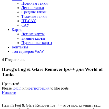
Премиум танки
Легкие танки
Средние танки
Тяжелые танки
ПТ-САУ
САУ
Карты
Летние карты
Зимние карты
Пустынные карты
Контакты
Топ серверов WoW
0
Поделились
Hawg’s Fog & Glare Remover fps++ для World of
Tanks
Нравится!
Please
log in
или
регистрация
to like posts.
Новости
Hawg’s Fog & Glare Remover fps++ – этот мод улучшит ваш