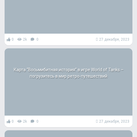
0
2k
0
27 декабря, 2023
Карта “Восьмибитная история” в игре World of Tanks –
погрузитесь в мир ретро-путешествий
0
2k
0
27 декабря, 2023