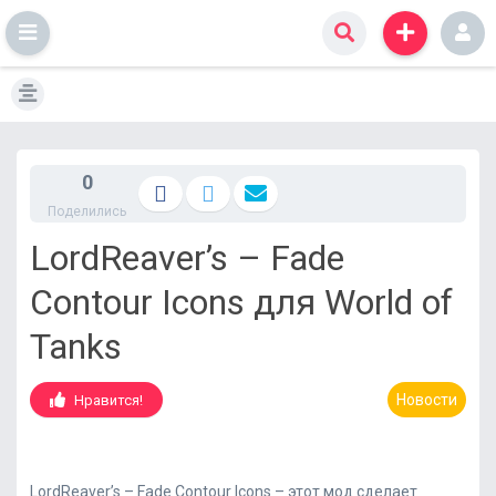
S
k
i
p
t
0
o
Поделились
c
o
LordReaver’s – Fade
n
t
Contour Icons для World of
e
n
Tanks
t
Новости
Нравится!
LordReaver’s – Fade Contour Icons – этот мод сделает