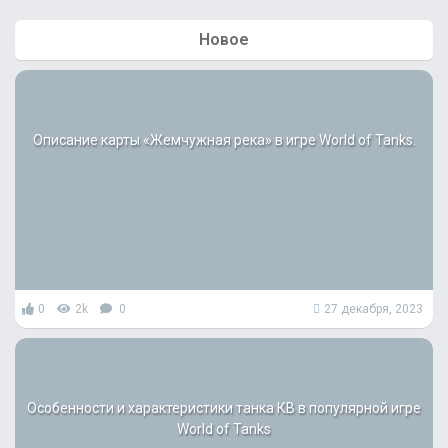
й
т
Новое
и
:
Описание карты «Жемчужная река» в игре World of Tanks.
0
2k
0
27 декабря, 2023
Особенности и характеристики танка КВ в популярной игре
World of Tanks