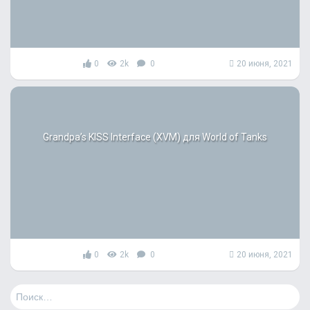
0
2k
0
20 июня, 2021
Grandpa’s KISS Interface (XVM) для World of Tanks
0
2k
0
20 июня, 2021
Н
а