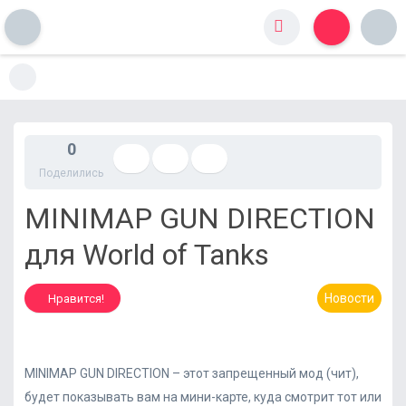
S
k
i
p
t
0
o
Поделились
c
o
MINIMAP GUN DIRECTION
n
t
для World of Tanks
e
n
t
Новости
Нравится!
MINIMAP GUN DIRECTION – этот запрещенный мод (чит),
будет показывать вам на мини-карте, куда смотрит тот или