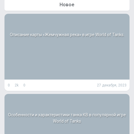
т
Новое
и
:
Описание карты «Жемчужная река» в игре World of Tanks.
0
2k
0
27 декабря, 2023
Особенности и характеристики танка КВ в популярной игре
World of Tanks