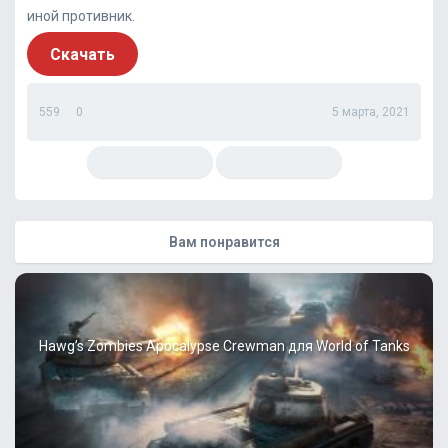
иной противник.
Скачать
559
0
5 марта, 2021
Вам понравится
Hawg’s Zombies Apocalypse Crewman для World of Tanks