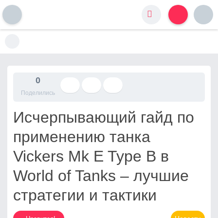
S
k
i
p
t
0
o
Поделились
c
o
Исчерпывающий гайд по
n
t
применению танка
e
n
Vickers Mk E Type B в
t
World of Tanks – лучшие
стратегии и тактики