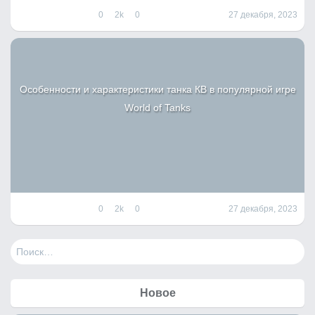
0
2k
0
27 декабря, 2023
Особенности и характеристики танка КВ в популярной игре
World of Tanks
0
2k
0
27 декабря, 2023
Н
а
й
т
Новое
и