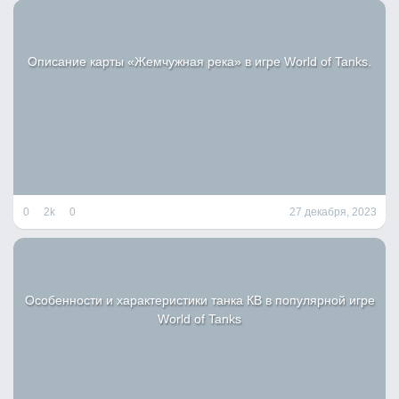
:
Описание карты «Жемчужная река» в игре World of Tanks.
0
2k
0
27 декабря, 2023
Особенности и характеристики танка КВ в популярной игре
World of Tanks