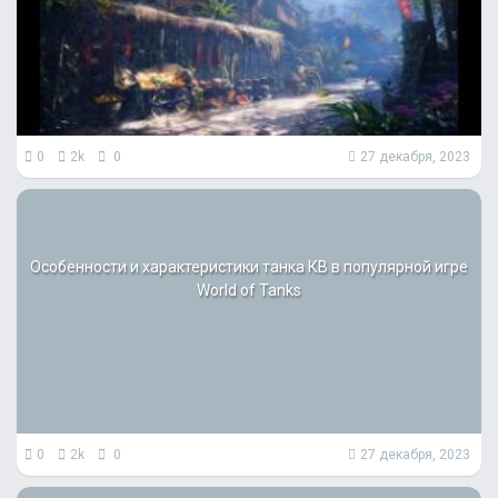
0
2k
0
27 декабря, 2023
Особенности и характеристики танка КВ в популярной игре
World of Tanks
0
2k
0
27 декабря, 2023