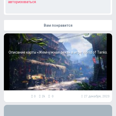
авторизоваться
.
Вам понравится
Описание карты «Жемчужная река» в игре World of Tanks.
0
2k
0
27 декабря, 2023