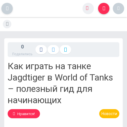
S
k
i
p
t
0
o
Поделились
c
o
Как играть на танке
n
t
Jagdtiger в World of Tanks
e
n
– полезный гид для
t
начинающих
Новости
Нравится!