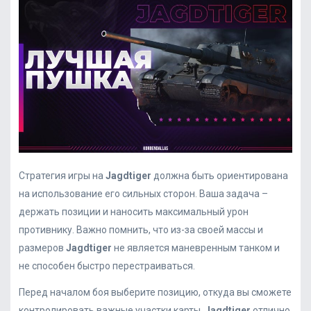
Стратегия игры на
Jagdtiger
должна быть ориентирована
на использование его сильных сторон. Ваша задача –
держать позиции и наносить максимальный урон
противнику. Важно помнить, что из-за своей массы и
размеров
Jagdtiger
не является маневренным танком и
не способен быстро перестраиваться.
Перед началом боя выберите позицию, откуда вы сможете
контролировать важные участки карты.
Jagdtiger
отлично