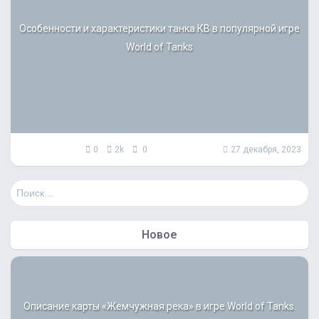
Особенности и характеристики танка КВ в популярной игре
World of Tanks
0
2k
0
27 декабря, 2023
Н
а
й
т
Новое
и
:
Описание карты «Жемчужная река» в игре World of Tanks.