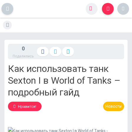
S
k
i
p
t
0
o
Поделились
c
o
Как использовать танк
n
t
Sexton I в World of Tanks –
e
n
подробный гайд
t
Новости
Нравится!