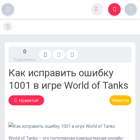
S
k
i
p
t
0
o
Поделились
c
o
Как исправить ошибку
n
t
1001 в игре World of Tanks
e
n
Новости
t
Нравится!
World of Tanks – это популярная компьютерная онлайн-