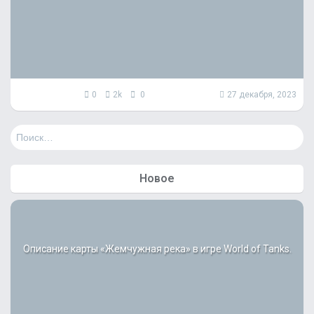
0
2k
0
27 декабря, 2023
Н
а
й
т
Новое
и
:
Описание карты «Жемчужная река» в игре World of Tanks.