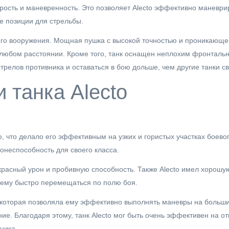
ость и маневренность. Это позволяет Alecto эффективно маневрир
е позиции для стрельбы.
ого вооружения. Мощная пушка с высокой точностью и проникающ
 любом расстоянии. Кроме того, танк оснащен неплохим фронталь
релов противника и оставаться в бою дольше, чем другие танки св
 танка Alecto
 что делало его эффективным на узких и гористых участках боево
онеспособность для своего класса.
расный урон и пробивную способность. Также Alecto имел хорошу
 ему быстро перемещаться по полю боя.
 которая позволяла ему эффективно выполнять маневры на больши
ие. Благодаря этому, танк Alecto мог быть очень эффективен на о
ника.