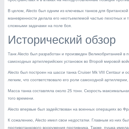
В целом, Alecto был одним из ключевых танков для британско
маневренности делала его неотъемлемой частью пехотных и т
сложными задачами на поле боя.
Исторический обзор
Танк Alecto был разработан и произведен Великобританией в 
самоходных артиллерийских установок во Второй мировой вой
Alecto был построен на шасси танка Cruiser Mk VIII Centaur 
легким, что соответствовало его роли самоходной артиллерии
Масса танка составляла около 25 тонн. Скорость максимальная
того времени.
Alecto впервые был задействован на военных операциях во Фра
К сожалению, Alecto имел свои недостатки. Главным из них бы
противотанкового вооружения противника. Также, пушка имел