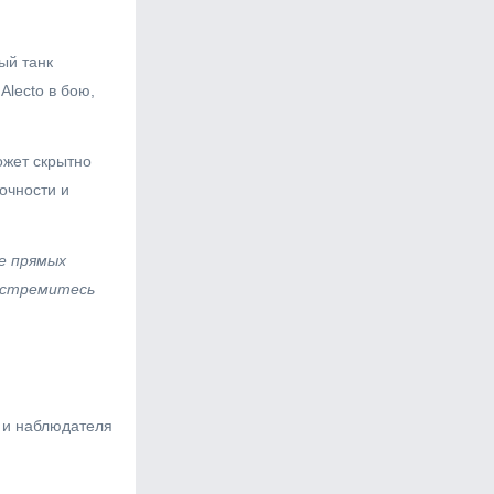
ый танк
Alecto в бою,
ожет скрытно
очности и
ие прямых
и стремитесь
а и наблюдателя