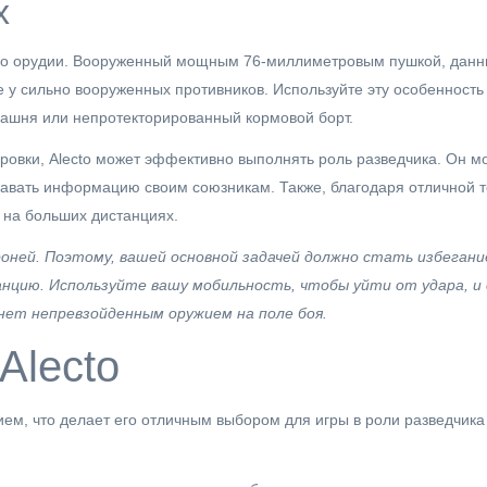
х
– его орудии. Вооруженный мощным 76-миллиметровым пушкой, данн
у сильно вооруженных противников. Используйте эту особенность 
 башня или непротекторированный кормовой борт.
кировки, Alecto может эффективно выполнять роль разведчика. Он м
давать информацию своим союзникам. Также, благодаря отличной т
 на больших дистанциях.
роней. Поэтому, вашей основной задачей должно стать избеган
анцию. Используйте вашу мобильность, чтобы уйти от удара, 
анет непревзойденным оружием на поле боя.
Alecto
ием, что делает его отличным выбором для игры в роли разведчик