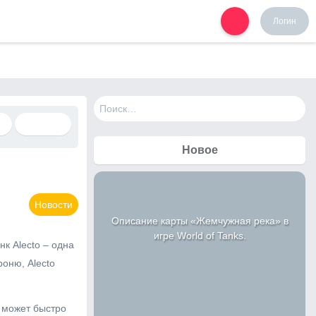
Логин
Н
а
й
т
Новое
и
:
Новости
Описание карты «Жемчужная река» в
игре World of Tanks.
к Alecto – одна
оню, Alecto
 может быстро