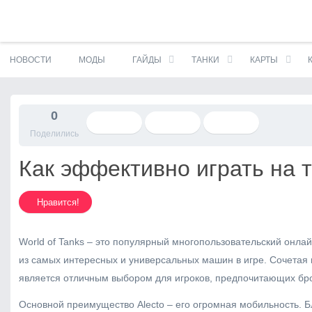
S
НОВОСТИ
МОДЫ
ГАЙДЫ
ТАНКИ
КАРТЫ
k
i
p
t
0
o
Поделились
c
o
Как эффективно играть на та
n
t
e
Нравится!
n
t
World of Tanks – это популярный многопользовательский онлайн
из самых интересных и универсальных машин в игре. Сочетая
является отличным выбором для игроков, предпочитающих б
Основной преимущество Alecto – его огромная мобильность. 