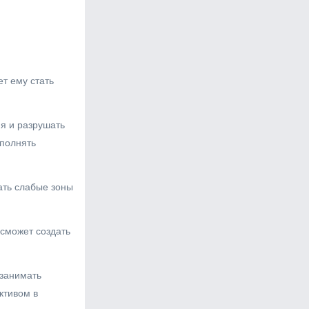
ет ему стать
ия и разрушать
ыполнять
щать слабые зоны
 сможет создать
 занимать
ктивом в