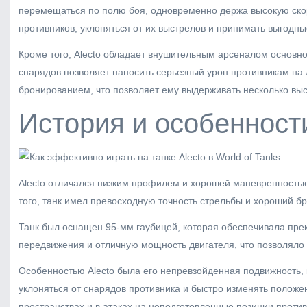
перемещаться по полю боя, одновременно держа высокую скор
противников, уклоняться от их выстрелов и принимать выгодны
Кроме того, Alecto обладает внушительным арсеналом основн
снарядов позволяет наносить серьезный урон противникам на
бронированием, что позволяет ему выдерживать несколько выст
История и особенности
Alecto отличался низким профилем и хорошей маневренностью,
того, танк имел превосходную точность стрельбы и хороший бр
Танк был оснащен 95-мм гаубицей, которая обеспечивала прек
передвижения и отличную мощность двигателя, что позволяло
Особенностью Alecto была его непревзойденная подвижность,
уклоняться от снарядов противника и быстро изменять положен
пространствах и в атаках на неподготовленные позиции против