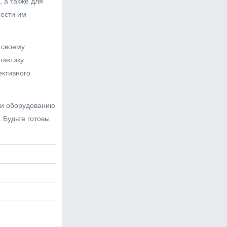
 а также для
нести им
 своему
тактику
ективного
у и оборудованию
 Будьте готовы