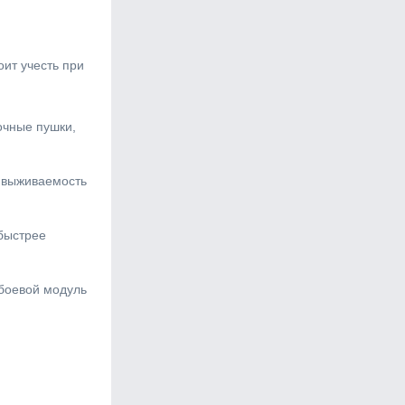
оит учесть при
очные пушки,
о выживаемость
 быстрее
 боевой модуль