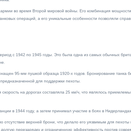
й армии во время Второй мировой войны. Его комбинация мощности
анковых операций, а его уникальные особенности позволяли спра
период с 1942 по 1945 годы. Это была одна из самых обычных брит
не.
и оснащен 95-мм пушкой образца 1920-х годов. Бронирование танка 
, предназначенной для поддержки пехоты.
 скорость на дорогах составляла 25 км/ч, что являлось приемлемы
нции в 1944 году, а затем принимал участие в боях в Нидерланда
ло отсутствие верхней брони, что делало его уязвимым для пехоты 
а долгую перезарядку и ограниченную эффективность против совре