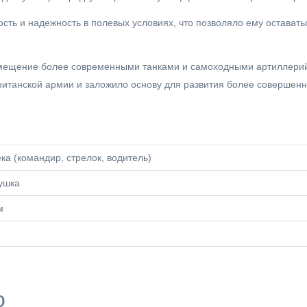
сть и надежность в полевых условиях, что позволяло ему остава
замещение более современными танками и самоходными артиллери
британской армии и заложило основу для развития более совершен
ка (командир, стрелок, водитель)
ушка
м
o