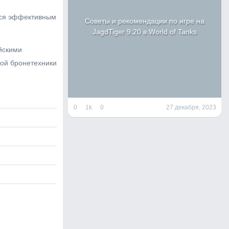
ться эффективным
Советы и рекомендации по игре на
JagdTiger 9.20 в World of Tanks
йскими
ной бронетехники
0
1k
0
27 декабря, 2023