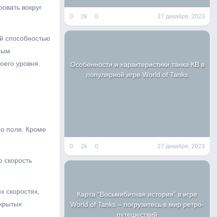
овать вокруг
0
2k
0
27 декабря, 2023
ей способностью
ным
оего уровня.
Особенности и характеристики танка КВ в
популярной игре World of Tanks
го поля. Кроме
0
2k
0
27 декабря, 2023
ю скорость
х скоростях,
Карта “Восьмибитная история” в игре
ткрытых
World of Tanks – погрузитесь в мир ретро-
путешествий