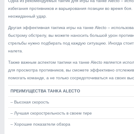
Одна из рекомендуемых тактик для игры на танке Alecto – исп
избегания противников и варьирования позиции во время боя. 
неожиданный удар.
Другая эффективная тактика игры на танке Alecto – использов
быстрому обстрелу, вы можете наносить большой урон противни
стрельбы нужно подбирать под каждую ситуацию. Иногда стои
налета.
Также важным аспектом тактики на танке Alecto является исп
для просмотра противников, вы сможете эффективно отслежив
помогать команде, а не только сосредоточиваться на своих вы
ПРЕИМУЩЕСТВА ТАНКА ALECTO
– Высокая скорость
– Лучшая скорострельность в своем тире
– Хорошие показатели обзора