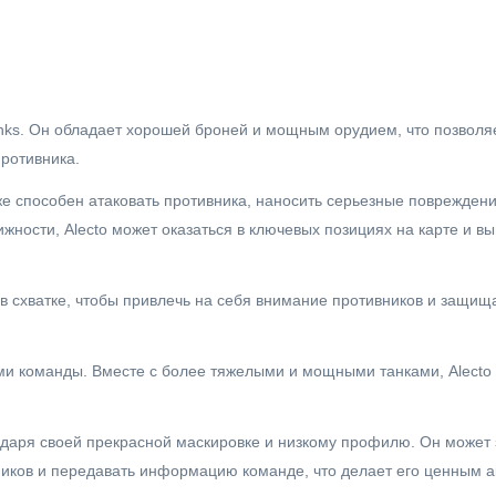
Tanks. Он обладает хорошей броней и мощным орудием, что позволя
ротивника.
же способен атаковать противника, наносить серьезные поврежден
жности, Alecto может оказаться в ключевых позициях на карте и в
х в схватке, чтобы привлечь на себя внимание противников и защи
ками команды. Вместе с более тяжелыми и мощными танками, Alecto
агодаря своей прекрасной маскировке и низкому профилю. Он может
ников и передавать информацию команде, что делает его ценным а