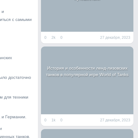
 и
виться с самыми
0
2k
0
27 декабря, 2023
анских
История и особенности ленд-лизовских
танков в популярной игре World of Tanks
было достаточно
м для техники
х и Германии.
0
1k
0
27 декабря, 2023
и
менных танков.