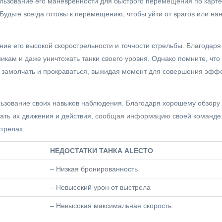
ользование его маневренности для быстрого перемещения по карте,
Будьте всегда готовы к перемещению, чтобы уйти от врагов или на
ание его высокой скорострельности и точности стрельбы. Благодаря
кам и даже уничтожать танки своего уровня. Однако помните, что 
т замолчать и прокраваться, выжидая момент для совершения эфф
ользование своих навыков наблюдения. Благодаря хорошему обзор
ать их движения и действия, сообщая информацию своей команде.
стрелах.
НЕДОСТАТКИ ТАНКА ALECTO
– Низкая бронированность
– Невысокий урон от выстрела
– Невысокая максимальная скорость