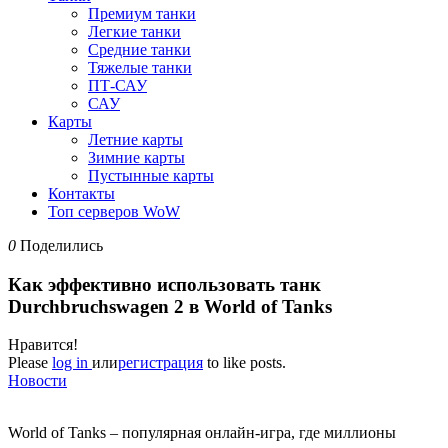
Премиум танки
Легкие танки
Средние танки
Тяжелые танки
ПТ-САУ
САУ
Карты
Летние карты
Зимние карты
Пустынные карты
Контакты
Топ серверов WoW
0
Поделились
Как эффективно использовать танк
Durchbruchswagen 2 в World of Tanks
Нравится!
Please
log in
или
регистрация
to like posts.
Новости
World of Tanks – популярная онлайн-игра, где миллионы