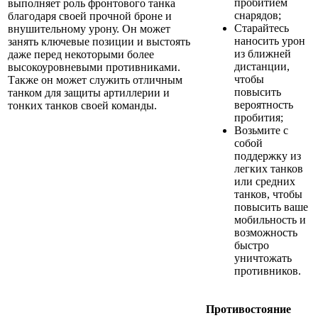
пробитием
выполняет роль фронтового танка
снарядов;
благодаря своей прочной броне и
Старайтесь
внушительному урону. Он может
наносить урон
занять ключевые позиции и выстоять
из ближней
даже перед некоторыми более
дистанции,
высокоуровневыми противниками.
чтобы
Также он может служить отличным
повысить
танком для защиты артиллерии и
вероятность
тонких танков своей команды.
пробития;
Возьмите с
собой
поддержку из
легких танков
или средних
танков, чтобы
повысить ваше
мобильность и
возможность
быстро
уничтожать
противников.
Противостояние