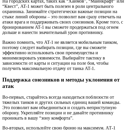
На городских картах, таких как “Хаймов”, “Майнкрафт” или
“Квест”, AT-1 может быть полезен в роли центрального
охранника. Занимайте стратегически важные позиции на
стыке линий обороны – это позволит вам сразу отвечать на
атаки врага и поддерживать своих союзников. Кроме того, с
бронированием AT-1 вы сможете продержаться под огнем
дольше и нанести значительный урон противнику.
Важно помнить, что AT-1 не является мобильным танком,
поэтому следует выбирать позиции, где вы сможете
эффективно использовать свои преимущества и
минимизировать уязвимости. Выбирайте тактику в
зависимости от карты и ситуации на поле боя, чтобы
получить максимальную отдачу от танка AT-1.
Поддержка союзников и методы уклонения от
атак
Во-первых, старайтесь всегда находиться поблизости от
тяжелых танков и других сильных единиц вашей команды.
Это позволит вам объединиться и создать неприступную
оборону. Укрепляйте позиции и не давайте противнику
проникать в вашу “зону комфорта”.
Во-вторых, используйте свою броню на максимум. АТ-1