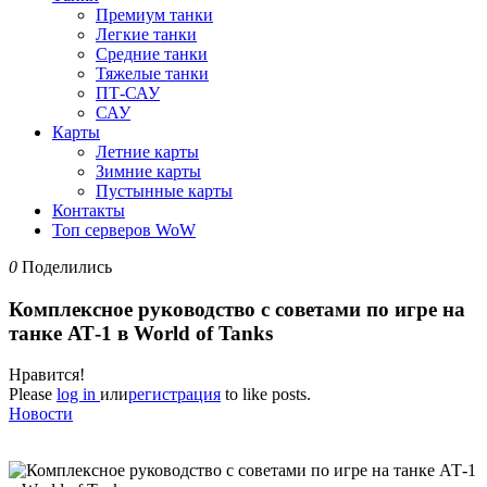
Премиум танки
Легкие танки
Средние танки
Тяжелые танки
ПТ-САУ
САУ
Карты
Летние карты
Зимние карты
Пустынные карты
Контакты
Топ серверов WoW
0
Поделились
Комплексное руководство с советами по игре на
танке АТ-1 в World of Tanks
Нравится!
Please
log in
или
регистрация
to like posts.
Новости