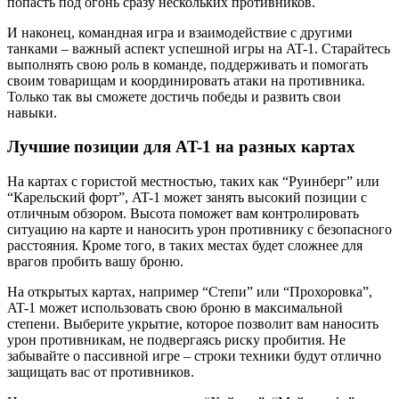
попасть под огонь сразу нескольких противников.
И наконец, командная игра и взаимодействие с другими
танками – важный аспект успешной игры на AT-1. Старайтесь
выполнять свою роль в команде, поддерживать и помогать
своим товарищам и координировать атаки на противника.
Только так вы сможете достичь победы и развить свои
навыки.
Лучшие позиции для AT-1 на разных картах
На картах с гористой местностью, таких как “Руинберг” или
“Карельский форт”, AT-1 может занять высокий позиции с
отличным обзором. Высота поможет вам контролировать
ситуацию на карте и наносить урон противнику с безопасного
расстояния. Кроме того, в таких местах будет сложнее для
врагов пробить вашу броню.
На открытых картах, например “Степи” или “Прохоровка”,
AT-1 может использовать свою броню в максимальной
степени. Выберите укрытие, которое позволит вам наносить
урон противникам, не подвергаясь риску пробития. Не
забывайте о пассивной игре – строки техники будут отлично
защищать вас от противников.