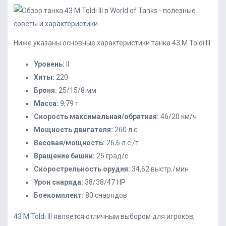
Ниже указаны основные характеристики танка 43 M Toldi III:
Уровень:
II
Хиты:
220
Броня:
25/15/8 мм
Масса:
9,79 т
Скорость максимальная/обратная:
46/20 км/ч
Мощность двигателя:
260 л.с.
Весовая/мощность:
26,6 л.с./т
Вращение башни:
25 град/с
Скорострельность орудия:
34,62 выстр./мин
Урон снаряда:
38/38/47 HP
Боекомплект:
80 снарядов
43 M Toldi III является отличным выбором для игроков,