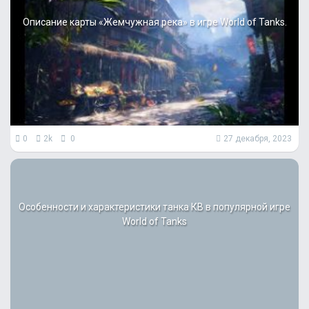
Описание карты «Жемчужная река» в игре World of Tanks.
0
2k
0
27 декабря, 2023
Особенности и характеристики танка КВ в популярной игре
World of Tanks