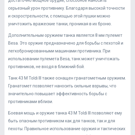
достаточно мощное орудие, способное наносить
серьезный урон противнику. Благодаря высокой точности
и скорострельности, с помощью этой пушки можно
уничтожить вражеские танки, проникая в их броню.
Дополнительным оружием танка является 8 мм пулемет
Besa. Это оружие предназначено для борьбы с пехотой и
легкобронированными машинами противника. При
использовании пулемета Besa, танк может уничтожать
противников, не входя в ближний бой.
Танк 43 M Toldi III также оснащен гранатометным оружием.
Гранатомет позволяет наносить сильные взрывы, что
значительно повышает эффективность борьбы с
противниками вблизи.
Боевая мощь и оружие танка 43 M Toldi III позволяют ему
быть опасным противником как для танков, так и для
пехоты. Правильное использование оружия и тактических