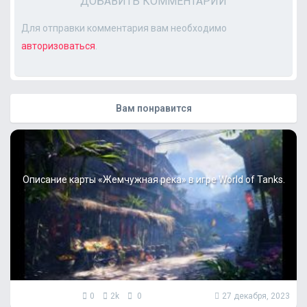
ДОБАВИТЬ КОММЕНТАРИЙ
Для отправки комментария вам необходимо
авторизоваться
.
Вам понравится
Описание карты «Жемчужная река» в игре World of Tanks.
0
2k
0
27 декабря, 2023