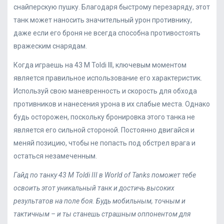
снайперскую пушку. Благодаря быстрому перезаряду, этот
танк может наносить значительный урон противнику,
даже если его броня не всегда способна противостоять
вражеским снарядам.
Когда играешь на 43 M Toldi III, ключевым моментом
является правильное использование его характеристик.
Используй свою маневренность и скорость для обхода
противников и нанесения урона в их слабые места. Однако
будь осторожен, поскольку бронировка этого танка не
является его сильной стороной. Постоянно двигайся и
меняй позицию, чтобы не попасть под обстрел врага и
остаться незамеченным.
Гайд по танку 43 M Toldi III в World of Tanks поможет тебе
освоить этот уникальный танк и достичь высоких
результатов на поле боя. Будь мобильным, точным и
тактичным – и ты станешь страшным оппонентом для