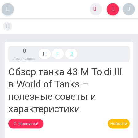
S
k
i
p
t
0
o
Поделились
c
o
Обзор танка 43 M Toldi III
n
t
в World of Tanks –
e
n
полезные советы и
t
характеристики
Новости
Нравится!