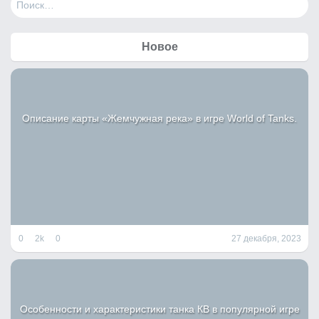
а
й
т
Новое
и
:
Описание карты «Жемчужная река» в игре World of Tanks.
0
2k
0
27 декабря, 2023
Особенности и характеристики танка КВ в популярной игре