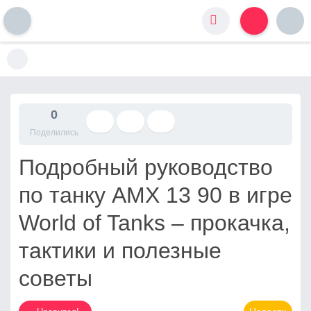
S
k
i
p
t
0
o
Поделились
c
o
Подробный руководство
n
t
по танку AMX 13 90 в игре
e
n
World of Tanks – прокачка,
t
тактики и полезные
советы