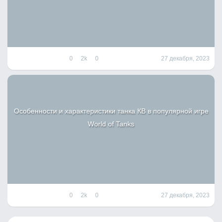
0
2k
0
27 декабря, 2023
Особенности и характеристики танка КВ в популярной игре
World of Tanks
0
2k
0
27 декабря, 2023
Н