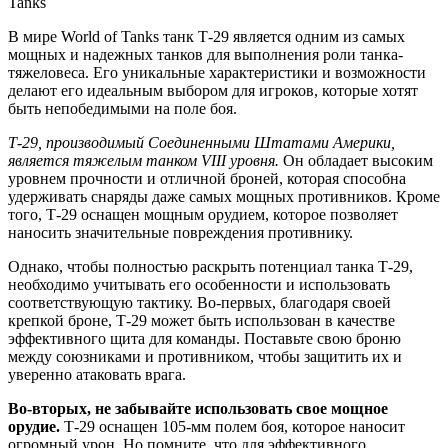
В мире World of Tanks танк Т-29 является одним из самых
мощных и надежных танков для выполнения роли танка-
тяжеловеса. Его уникальные характеристики и возможности
делают его идеальным выбором для игроков, которые хотят
быть непобедимыми на поле боя.
Т-29, производимый Соединенными Штатами Америки,
является тяжелым танком VIII уровня.
Он обладает высоким
уровнем прочности и отличной броней, которая способна
удерживать снаряды даже самых мощных противников. Кроме
того, Т-29 оснащен мощным орудием, которое позволяет
наносить значительные повреждения противнику.
Однако, чтобы полностью раскрыть потенциал танка Т-29,
необходимо учитывать его особенности и использовать
соответствующую тактику. Во-первых, благодаря своей
крепкой броне, Т-29 может быть использован в качестве
эффективного щита для команды. Поставьте свою броню
между союзниками и противником, чтобы защитить их и
уверенно атаковать врага.
Во-вторых, не забывайте использовать свое мощное
орудие.
Т-29 оснащен 105-мм полем боя, которое наносит
огромный урон. Но помните, что для эффективного