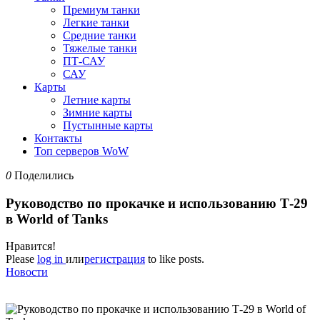
Премиум танки
Легкие танки
Средние танки
Тяжелые танки
ПТ-САУ
САУ
Карты
Летние карты
Зимние карты
Пустынные карты
Контакты
Топ серверов WoW
0
Поделились
Руководство по прокачке и использованию Т-29
в World of Tanks
Нравится!
Please
log in
или
регистрация
to like posts.
Новости