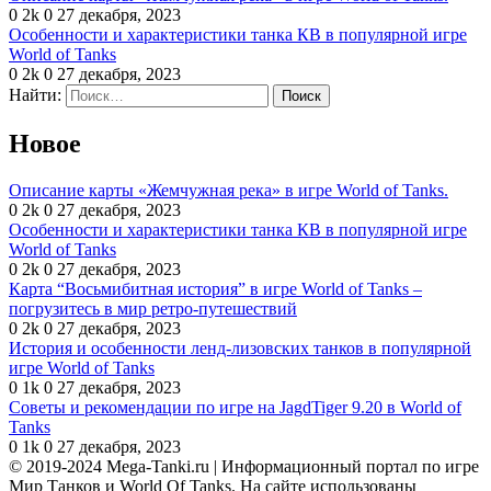
0
2k
0
27 декабря, 2023
Особенности и характеристики танка КВ в популярной игре
World of Tanks
0
2k
0
27 декабря, 2023
Найти:
Новое
Описание карты «Жемчужная река» в игре World of Tanks.
0
2k
0
27 декабря, 2023
Особенности и характеристики танка КВ в популярной игре
World of Tanks
0
2k
0
27 декабря, 2023
Карта “Восьмибитная история” в игре World of Tanks –
погрузитесь в мир ретро-путешествий
0
2k
0
27 декабря, 2023
История и особенности ленд-лизовских танков в популярной
игре World of Tanks
0
1k
0
27 декабря, 2023
Советы и рекомендации по игре на JagdTiger 9.20 в World of
Tanks
0
1k
0
27 декабря, 2023
© 2019-2024 Mega-Tanki.ru | Информационный портал по игре
Мир Танков и World Of Tanks. На сайте использованы