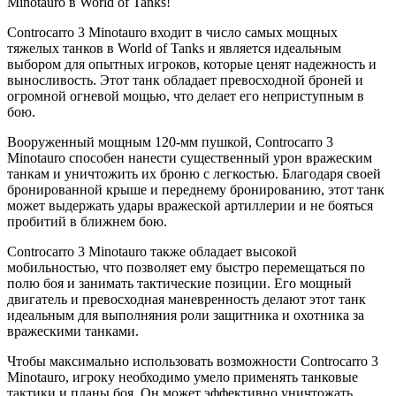
Controcarro 3 Minotauro входит в число самых мощных
тяжелых танков в World of Tanks и является идеальным
выбором для опытных игроков, которые ценят надежность и
выносливость. Этот танк обладает превосходной броней и
огромной огневой мощью, что делает его неприступным в
бою.
Вооруженный мощным 120-мм пушкой, Controcarro 3
Minotauro способен нанести существенный урон вражеским
танкам и уничтожить их броню с легкостью. Благодаря своей
бронированной крыше и переднему бронированию, этот танк
может выдержать удары вражеской артиллерии и не бояться
пробитий в ближнем бою.
Controcarro 3 Minotauro также обладает высокой
мобильностью, что позволяет ему быстро перемещаться по
полю боя и занимать тактические позиции. Его мощный
двигатель и превосходная маневренность делают этот танк
идеальным для выполняния роли защитника и охотника за
вражескими танками.
Чтобы максимально использовать возможности Controcarro 3
Minotauro, игроку необходимо умело применять танковые
тактики и планы боя. Он может эффективно уничтожать