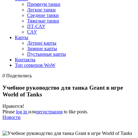
Премиум танки
Легкие танки
Средние танки
Тяжелые танки
ПТ-САУ
САУ
Карты
Летние карты
Зимние карты
Пустынные карты
Контакты
Топ серверов WoW
0
Поделились
Учебное руководство для танка Grant в игре
World of Tanks
Нравится!
Please
log in
или
регистрация
to like posts.
Новости