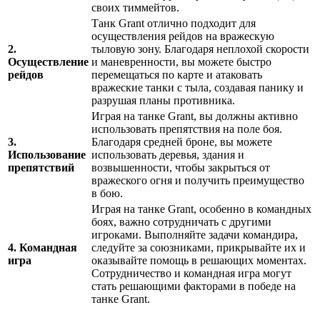
своих тиммейтов.
Танк Grant отлично подходит для
осуществления рейдов на вражескую
2.
тыловую зону. Благодаря неплохой скорости
Осуществление
и маневренности, вы можете быстро
рейдов
перемещаться по карте и атаковать
вражеские танки с тыла, создавая панику и
разрушая планы противника.
Играя на танке Grant, вы должны активно
использовать препятствия на поле боя.
3.
Благодаря средней броне, вы можете
Использование
использовать деревья, здания и
препятствий
возвышенности, чтобы закрыться от
вражеского огня и получить преимущество
в бою.
Играя на танке Grant, особенно в командных
боях, важно сотрудничать с другими
игроками. Выполняйте задачи командира,
4. Командная
следуйте за союзниками, прикрывайте их и
игра
оказывайте помощь в решающих моментах.
Сотрудничество и командная игра могут
стать решающими факторами в победе на
танке Grant.